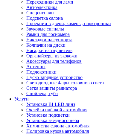
Переходники для ламп
Автоэлектрика
Спецсигналы
Подсветка салона
Проекции в двери, камеры, парктроники
Звуковые сигналы
Рамки для госномера
Накладки на суппорта
Колпачки на диски
Насадки на глушитель
Органайзеры из экокожи
Аксессуары для телефонов
Антенны
Подлокотники
Пуско-зарядное устройство
Светодиодные Фары головного света
Сетка защиты радиатора
Спойлера, губа
Услуги
Установка BI-LED линз
Оклейка плёнкой автомобиля
Установка подсветки
Установка звездного неба
Химчистка салона автомобиля
Полировка кузова автомобиля