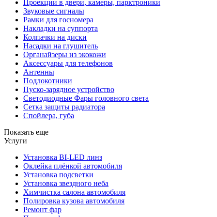
Проекции в двери, камеры, парктроники
Звуковые сигналы
Рамки для госномера
Накладки на суппорта
Колпачки на диски
Насадки на глушитель
Органайзеры из экокожи
Аксессуары для телефонов
Антенны
Подлокотники
Пуско-зарядное устройство
Светодиодные Фары головного света
Сетка защиты радиатора
Спойлера, губа
Показать еще
Услуги
Установка BI-LED линз
Оклейка плёнкой автомобиля
Установка подсветки
Установка звездного неба
Химчистка салона автомобиля
Полировка кузова автомобиля
Ремонт фар