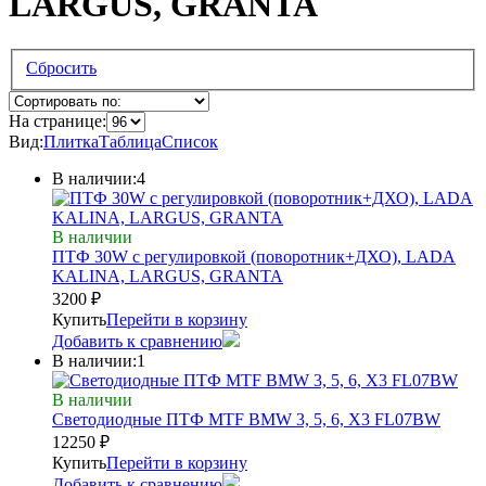
LARGUS, GRANTA
Сбросить
На странице:
Вид:
Плитка
Таблица
Список
В наличии:
4
В наличии
ПТФ 30W с регулировкой (поворотник+ДХО), LADA
KALINA, LARGUS, GRANTA
3200
₽
Купить
Перейти в корзину
Добавить к сравнению
В наличии:
1
В наличии
Светодиодные ПТФ MTF BMW 3, 5, 6, X3 FL07BW
12250
₽
Купить
Перейти в корзину
Добавить к сравнению