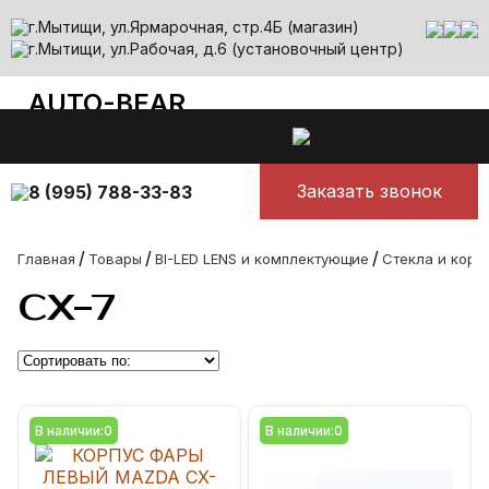
г.Мытищи, ул.Ярмарочная, стр.4Б (магазин)
г.Мытищи, ул.Рабочая, д.6 (установочный центр)
AUTO-BEAR
auto-bear@yandex.ru
Все лучшее для авто
Ежедневно с 10.00 до 00.00
Заказать звонок
8 (995) 788-33-83
/
/
/
Главная
Товары
BI-LED LENS и комплектующие
Стекла и корп
CX-7
В наличии:
0
В наличии:
0