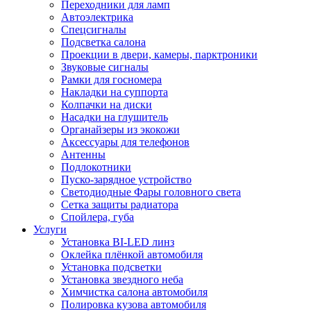
Переходники для ламп
Автоэлектрика
Спецсигналы
Подсветка салона
Проекции в двери, камеры, парктроники
Звуковые сигналы
Рамки для госномера
Накладки на суппорта
Колпачки на диски
Насадки на глушитель
Органайзеры из экокожи
Аксессуары для телефонов
Антенны
Подлокотники
Пуско-зарядное устройство
Светодиодные Фары головного света
Сетка защиты радиатора
Спойлера, губа
Услуги
Установка BI-LED линз
Оклейка плёнкой автомобиля
Установка подсветки
Установка звездного неба
Химчистка салона автомобиля
Полировка кузова автомобиля