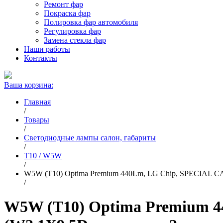
Ремонт фар
Покраска фар
Полировка фар автомобиля
Регулировка фар
Замена стекла фар
Наши работы
Контакты
Ваша корзина:
Главная
/
Товары
/
Светодиодные лампы салон, габариты
/
T10 / W5W
/
W5W (T10) Optima Premium 440Lm, LG Chip, SPECIAL CA
/
W5W (T10) Optima Premium 44