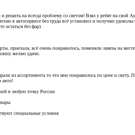
н и решить на всегда проблему со светом! Взял у ребят на сво
ботаю в автосервисе без труда всё установил и получаю удовольс
е остаться без фар)
арты. приехала, всё очень понравилось, поменяли лампы на мест
азину желаю удачи.
рали из ассортимента то что мне понравилось по цене и свету. П
 авто!
ией в любую точку России
овары
ствуют специальные условия