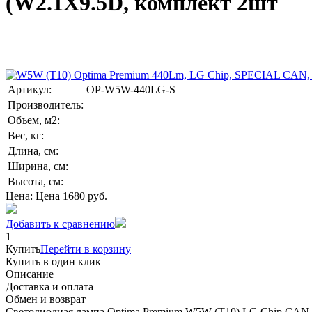
(W2.1X9.5D, комплект 2шт
Артикул:
OP-W5W-440LG-S
Производитель:
Объем, м2:
Вес, кг:
Длина, см:
Ширина, см:
Высота, см:
Цена:
Цена
1680
руб.
Добавить к сравнению
1
Купить
Перейти в корзину
Купить в один клик
Описание
Доставка и оплата
Обмен и возврат
Светодиодная лампа Optima Premium W5W (T10) LG Chip CAN 5