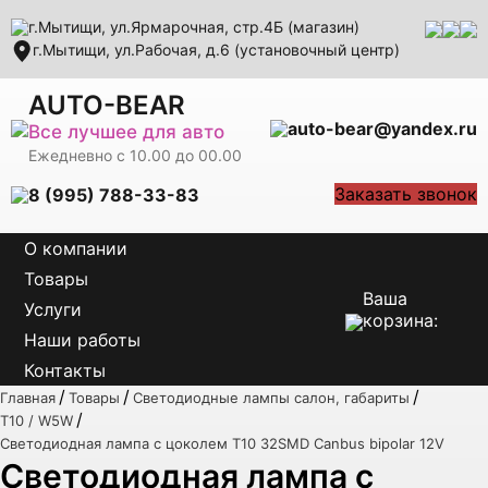
г.Мытищи, ул.Ярмарочная, стр.4Б (магазин)
г.Мытищи, ул.Рабочая, д.6 (установочный центр)
AUTO-BEAR
auto-bear@yandex.ru
Все лучшее для авто
Ежедневно с 10.00 до 00.00
Заказать звонок
8 (995) 788-33-83
О компании
Товары
Ваша
Услуги
корзина:
Наши работы
Контакты
/
/
/
Главная
Товары
Светодиодные лампы салон, габариты
/
T10 / W5W
Светодиодная лампа с цоколем T10 32SMD Canbus bipolar 12V
Светодиодная лампа с