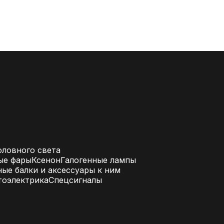
ловного света
ые фары
Ксенон
Галогенные лампы
ые балки и аксессуары к ним
тоэлектрика
Спецсигналы