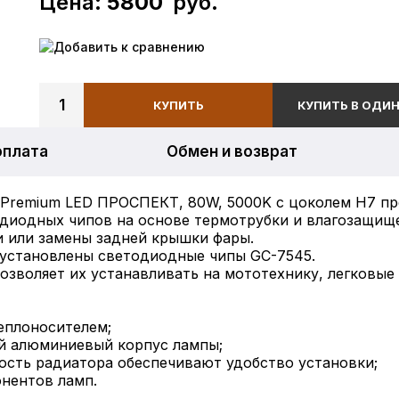
Цена:
5800
руб.
Добавить к сравнению
1
КУПИТЬ
КУПИТЬ В ОДИН
оплата
Обмен и возврат
Premium LED ПРОСПЕКТ, 80W, 5000K с цоколем H7 пре
диодных чипов на основе термотрубки и влагозащище
и или замены задней крышки фары.
установлены светодиодные чипы GC-7545.
позволяет их устанавливать на мототехнику, легковые
теплоносителем;
й алюминиевый корпус лампы;
ость радиатора обеспечивают удобство установки;
онентов ламп.