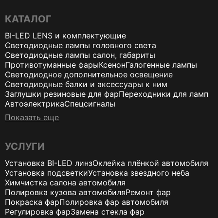
КАТАЛОГ
BI-LED LENS и комплектующие
Светодиодные лампы головного света
Светодиодные лампы салон, габариты
Противотуманные фары
Ксенон
Галогенные лампы
Светодиодное дополнительное освещение
Светодиодные балки и аксессуары к ним
Заглушки резиновые для фар
Переходники для ламп
Автоэлектрика
Спецсигналы
Показать еще
УСЛУГИ
Установка BI-LED линз
Оклейка плёнкой автомобиля
Установка подсветки
Установка звездного неба
Химчистка салона автомобиля
Полировка кузова автомобиля
Ремонт фар
Покраска фар
Полировка фар автомобиля
Регулировка фар
Замена стекла фар