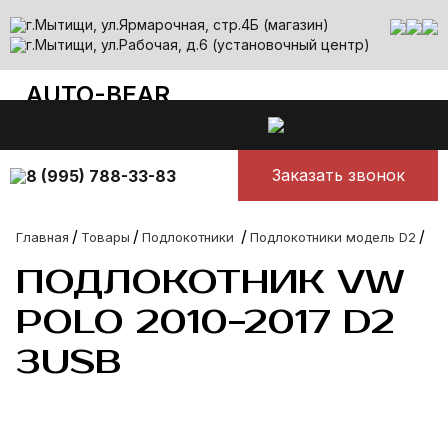
г.Мытищи, ул.Ярмарочная, стр.4Б (магазин)
г.Мытищи, ул.Рабочая, д.6 (установочный центр)
AUTO-BEAR
auto-bear@yandex.ru
Все лучшее для авто
Ежедневно с 10.00 до 00.00
Заказать звонок
8 (995) 788-33-83
/
/
/
/
Главная
Товары
Подлокотники
Подлокотники модель D2
По
ПОДЛОКОТНИК VW
POLO 2010-2017 D2
3USB