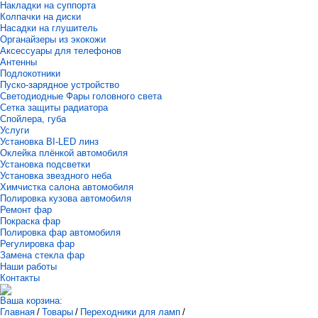
Накладки на суппорта
Колпачки на диски
Насадки на глушитель
Органайзеры из экокожи
Аксессуары для телефонов
Антенны
Подлокотники
Пуско-зарядное устройство
Светодиодные Фары головного света
Сетка защиты радиатора
Спойлера, губа
Услуги
Установка BI-LED линз
Оклейка плёнкой автомобиля
Установка подсветки
Установка звездного неба
Химчистка салона автомобиля
Полировка кузова автомобиля
Ремонт фар
Покраска фар
Полировка фар автомобиля
Регулировка фар
Замена стекла фар
Наши работы
Контакты
Ваша корзина:
Главная
/
Товары
/
Переходники для ламп
/