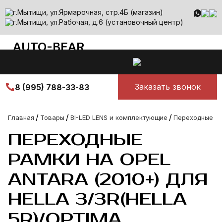
г.Мытищи, ул.Ярмарочная, стр.4Б (магазин)
г.Мытищи, ул.Рабочая, д.6 (установочный центр)
AUTO-BEAR
auto-bear@yandex.ru
Все лучшее для авто
Ежедневно с 10.00 до 00.00
Заказать звонок
8 (995) 788-33-83
/
/
/
Главная
Товары
BI-LED LENS и комплектующие
Переходные ра
ПЕРЕХОДНЫЕ
РАМКИ НА OPEL
ANTARA (2010+) ДЛЯ
HELLA 3/3R(HELLA
5R)/OPTIMA