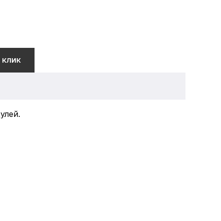
 КЛИК
улей.