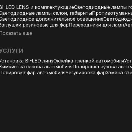
BI-LED LENS и комплектующие
Светодиодные лампы го
Светодиодные лампы салон, габариты
Противотуманн
Светодиодное дополнительное освещение
Светодиодн
Заглушки резиновые для фар
Переходники для ламп
Ав
Показать еще
УСЛУГИ
Установка BI-LED линз
Оклейка плёнкой автомобиля
Ус
Химчистка салона автомобиля
Полировка кузова авто
Полировка фар автомобиля
Регулировка фар
Замена ст