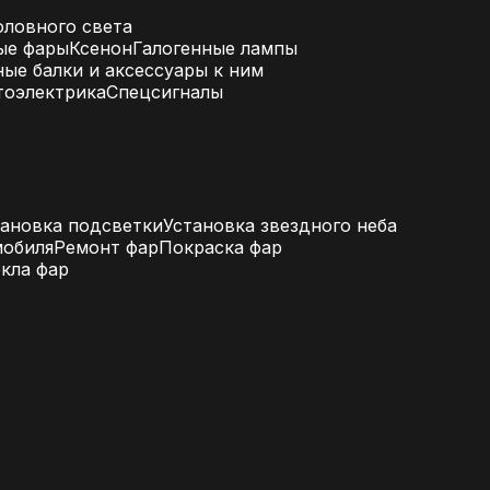
ловного света
ые фары
Ксенон
Галогенные лампы
ые балки и аксессуары к ним
тоэлектрика
Спецсигналы
тановка подсветки
Установка звездного неба
мобиля
Ремонт фар
Покраска фар
екла фар