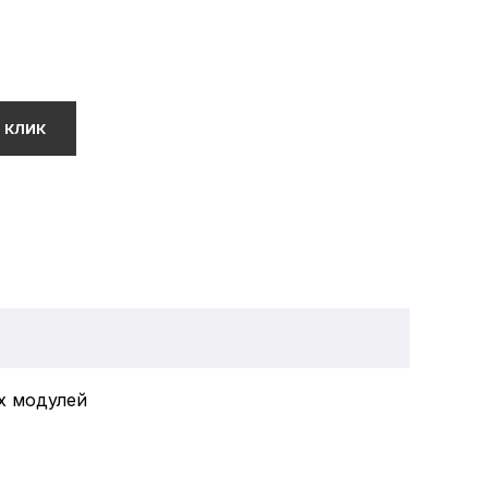
 КЛИК
ых модулей