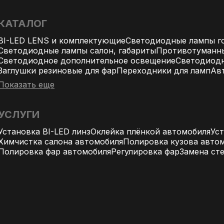
КАТАЛОГ
BI-LED LENS и комплектующие
Светодиодные лампы го
Светодиодные лампы салон, габариты
Противотуманн
Светодиодное дополнительное освещение
Светодиодн
Заглушки резиновые для фар
Переходники для ламп
Ав
Показать еще
УСЛУГИ
Установка BI-LED линз
Оклейка плёнкой автомобиля
Ус
Химчистка салона автомобиля
Полировка кузова авто
Полировка фар автомобиля
Регулировка фар
Замена ст