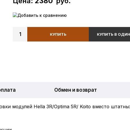
Цена:
2380
руб.
Добавить к сравнению
1
КУПИТЬ
КУПИТЬ В ОДИН
оплата
Обмен и возврат
овки модулей Hella 3R/Optima 5R/ Koito вместо штатн
екции