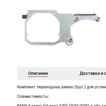
Описание
Доставка и 
Комплект переходных рамок (2шт.) для устан
Совместимость:
BMW 3 series (VI рест F30) (2011-2015) в обе с