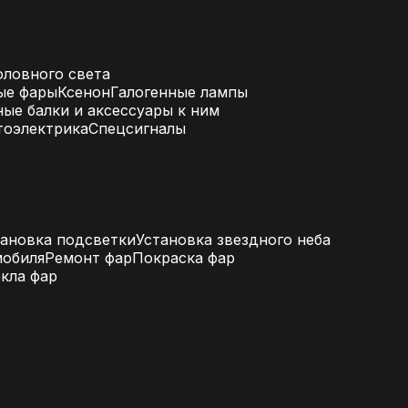
ловного света
ые фары
Ксенон
Галогенные лампы
ые балки и аксессуары к ним
тоэлектрика
Спецсигналы
тановка подсветки
Установка звездного неба
мобиля
Ремонт фар
Покраска фар
екла фар