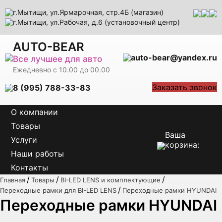
г.Мытищи, ул.Ярмарочная, стр.4Б (магазин)
г.Мытищи, ул.Рабочая, д.6 (установочный центр)
AUTO-BEAR
auto-bear@yandex.ru
Все лучшее для авто
Ежедневно с 10.00 до 00.00
Заказать звонок
8 (995) 788-33-83
О компании
Товары
Ваша
Услуги
корзина:
Наши работы
Контакты
/
/
/
Главная
Товары
BI-LED LENS и комплектующие
/
Переходные рамки для BI-LED LENS
Переходные рамки HYUNDAI
Переходные рамки HYUNDAI