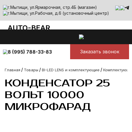
г.Мытищи, ул.Ярмарочная, стр.4Б (магазин)
г.Мытищи, ул.Рабочая, д.6 (установочный центр)
AUTO-BEAR
auto-bear@yandex.ru
Все лучшее для авто
Ежедневно с 10.00 до 00.00
Заказать звонок
8 (995) 788-33-83
/
/
/
Главная
Товары
BI-LED LENS и комплектующие
Комплектующие
КОНДЕНСАТОР 25
ВОЛЬТ 10000
МИКРОФАРАД