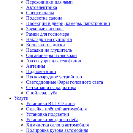
Переходники для ламп
Автоэлектрика
Спецсигналы
Подсветка салона
Проекции в двери, камеры, парктроники
Звуковые сигналы
Рамки для госномера
Накладки на суппорта
Колпачки на диски
Насадки на глушитель
Органайзеры из экокожи
Аксессуары для телефонов
Антенны
Подлокотники
Пуско-зарядное устройство
Светодиодные Фары головного света
Сетка защиты радиатора
Спойлера, губа
Услуги
Установка BI-LED линз
Оклейка плёнкой автомобиля
Установка подсветки
Установка звездного неба
Химчистка салона автомобиля
Полировка кузова автомобиля