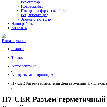
Ремонт фар
Покраска фар
Полировка фар автомобиля
Регулировка фар
Замена стекла фар
Наши работы
Контакты
Ваша корзина:
Главная
/
Товары
/
Автоэлектрика
/
Авторазъёмы с проводом
/
H7-CER Разъем герметичный 2pin автолампы H7 штекер к
/
H7-CER Разъем герметичный 2