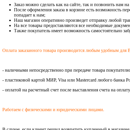
Заказ можно сделать как на сайте, так и позвонить нам н
После оформления заказа в корзине есть возможность пер
попадает к нам;
Наш магазин оперативно произведет отправку любой тра
На все товары предоставляются все необходимые докумен
Также покупатель имеет возможность самостоятельно забр
Оплата заказанного товара производится любым удобным для В
- наличными непосредственно при передаче товара покупателю
- пластиковой картой МИР, Visa или Mastercard любого банка Р
- оплатой на расчетный счет после выставления счета на оплат
Работаем с физическими и юридическими лицами.
В случае, если клиент решил возвратить купленный в магазине т