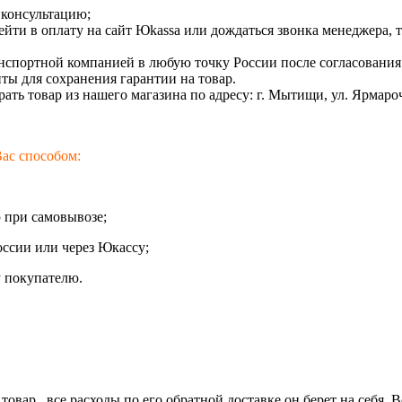
а консультацию;
ейти в оплату на сайт Юkassa или дождаться звонка менеджера, 
нспортной компанией в любую точку России после согласовани
ты для сохранения гарантии на товар.
ать товар из нашего магазина по адресу: г. Мытищи, ул. Ярмароч
ас способом:
 при самовывозе;
оссии или через Юкассу;
у покупателю.
овар , все расходы по его обратной доставке он берет на себя. 