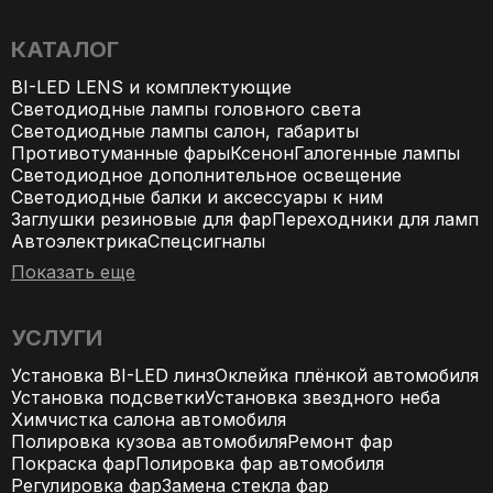
КАТАЛОГ
BI-LED LENS и комплектующие
Светодиодные лампы головного света
Светодиодные лампы салон, габариты
Противотуманные фары
Ксенон
Галогенные лампы
Светодиодное дополнительное освещение
Светодиодные балки и аксессуары к ним
Заглушки резиновые для фар
Переходники для ламп
Автоэлектрика
Спецсигналы
Показать еще
УСЛУГИ
Установка BI-LED линз
Оклейка плёнкой автомобиля
Установка подсветки
Установка звездного неба
Химчистка салона автомобиля
Полировка кузова автомобиля
Ремонт фар
Покраска фар
Полировка фар автомобиля
Регулировка фар
Замена стекла фар