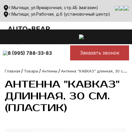
г.Мытищи, ул.Ярмарочная, стр.4Б (магазин)
г.Мытищи, ул.Рабочая, д.6 (установочный центр)
AUTO-BEAR
auto-bear@yandex.ru
Все лучшее для авто
Ежедневно с 10.00 до 00.00
Заказать звонок
8 (995) 788-33-83
/
/
/
А
нтенна "КАВКАЗ" длинная, 30 см.(пластик)
Главная
Товары
Антенны
АНТЕННА "КАВКАЗ"
ДЛИННАЯ, 30 СМ.
(ПЛАСТИК)