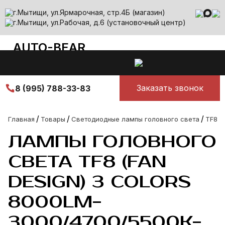
г.Мытищи, ул.Ярмарочная, стр.4Б (магазин)
г.Мытищи, ул.Рабочая, д.6 (установочный центр)
AUTO-BEAR
auto-bear@yandex.ru
Все лучшее для авто
Ежедневно с 10.00 до 00.00
Заказать звонок
8 (995) 788-33-83
/
/
/
Главная
Товары
Светодиодные лампы головного света
ТF8 с
ЛАМПЫ ГОЛОВНОГО
СВЕТА TF8 (FAN
DESIGN) 3 COLORS
8000LM-
3000/4700/5500K-