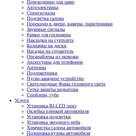
Переходники для ламп
Автоэлектрика
Спецсигналы
Подсветка салона
Проекции в двери, камеры, парктроники
Звуковые сигналы
Рамки для госномера
Накладки на суппорта
Колпачки на диски
Насадки на глушитель
Органайзеры из экокожи
Аксессуары для телефонов
Антенны
Подлокотники
Пуско-зарядное устройство
Светодиодные Фары головного света
Сетка защиты радиатора
Спойлера, губа
Услуги
Установка BI-LED линз
Оклейка плёнкой автомобиля
Установка подсветки
Установка звездного неба
Химчистка салона автомобиля
Полировка кузова автомобиля