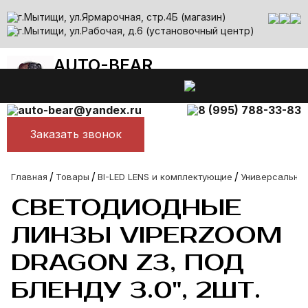
г.Мытищи, ул.Ярмарочная, стр.4Б (магазин)
г.Мытищи, ул.Рабочая, д.6 (установочный центр)
AUTO-BEAR
Все лучшее для авто
Ежедневно с 10.00 до 00.00
auto-bear@yandex.ru
8 (995) 788-33-83
Заказать звонок
/
/
/
Главная
Товары
BI-LED LENS и комплектующие
Универсальные
СВЕТОДИОДНЫЕ
ЛИНЗЫ VIPERZOOM
DRAGON Z3, ПОД
БЛЕНДУ 3.0", 2ШТ.