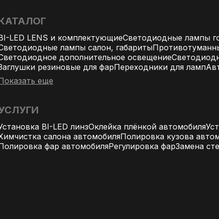
КАТАЛОГ
BI-LED LENS и комплектующие
Светодиодные лампы го
Светодиодные лампы салон, габариты
Противотуманн
Светодиодное дополнительное освещение
Светодиодн
Заглушки резиновые для фар
Переходники для ламп
Ав
Показать еще
УСЛУГИ
Установка BI-LED линз
Оклейка плёнкой автомобиля
Ус
Химчистка салона автомобиля
Полировка кузова авто
Полировка фар автомобиля
Регулировка фар
Замена ст