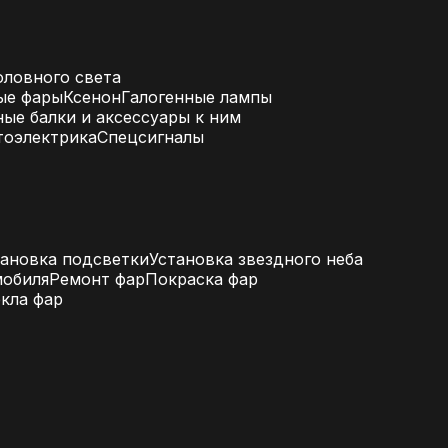
ловного света
ые фары
Ксенон
Галогенные лампы
ые балки и аксессуары к ним
тоэлектрика
Спецсигналы
тановка подсветки
Установка звездного неба
мобиля
Ремонт фар
Покраска фар
екла фар