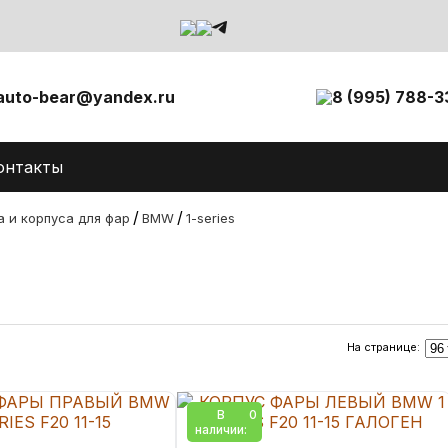
auto-bear@yandex.ru
8 (995) 788-3
онтакты
/
/
а и корпуса для фар
BMW
1-series
На странице:
В
0
наличии: