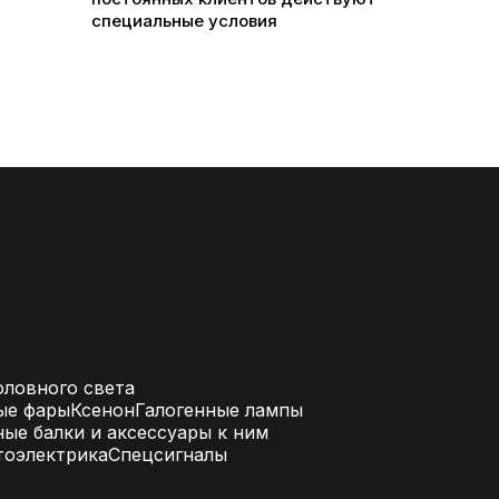
специальные условия
ловного света
ые фары
Ксенон
Галогенные лампы
ые балки и аксессуары к ним
тоэлектрика
Спецсигналы