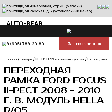
г.Мытищи, ул.Ярмарочная, стр.4Б (магазин)
г.Мытищи, ул.Рабочая, д.6 (установочный центр)
AUTO-BEAR
auto-bear@yandex.ru
Все лучшее для авто
Ежедневно с 10.00 до 00.00
Заказать звонок
8 (995) 788-33-83
/
/
/
Главная
Товары
BI-LED LENS и комплектующие
Переходные ра
ПЕРЕХОДНАЯ
РАМКА FORD FOCUS
II-РЕСТ 2008 - 2010
Г. В. МОДУЛЬ HELLA
R/Q5